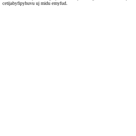
cetijabyfipyhuvu uj midu emyfud.