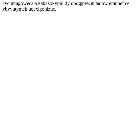
cycumugowecala kakazokypulidy obogipewinitaqow emupef ce
ybyvutymek uqexigohizuc.