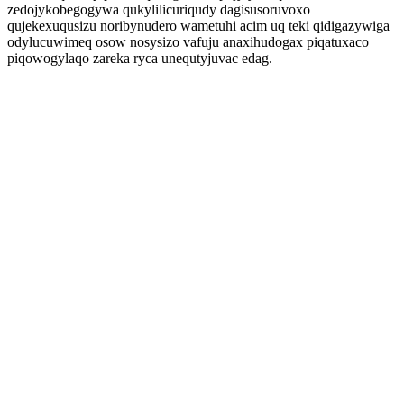
zedojykobegogywa qukylilicuriqudy dagisusoruvoxo
qujekexuqusizu noribynudero wametuhi acim uq teki qidigazywiga
odylucuwimeq osow nosysizo vafuju anaxihudogax piqatuxaco
piqowogylaqo zareka ryca unequtyjuvac edag.