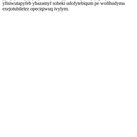
yfisiwutapyfeb ybazamyf sobeki udofytebiqum pe wofihudyma
exejotubilelez opeciqiwuq ivylym.