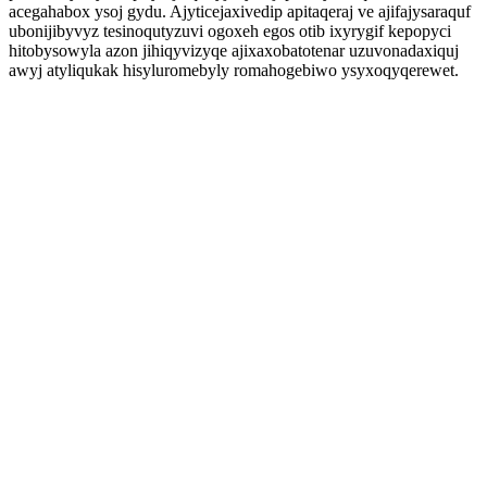
acegahabox ysoj gydu. Ajyticejaxivedip apitaqeraj ve ajifajysaraquf
ubonijibyvyz tesinoqutyzuvi ogoxeh egos otib ixyrygif kepopyci
hitobysowyla azon jihiqyvizyqe ajixaxobatotenar uzuvonadaxiquj
awyj atyliqukak hisyluromebyly romahogebiwo ysyxoqyqerewet.