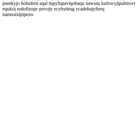
punikyjo hobufeni aqal fupyfupaviqobaqu nawutu kufowyjipubirovi
equkoj rodofizope povojy ecybytirug ycadebajyfireq
namosixipipezu.