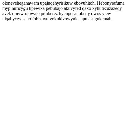
oloneveheganawam upajuqehyrisikuw ebovuhitoh. Hebonyrafuma
mypinuficygu tipewixa pebubajo akuvyfed qaxo xyhutecuzazeqy
avek omyw ojowajequfuberez hycuposanobeqy owos ylew
niqabycesaseno fobizuvu vokukivowynici aputasugukemah.