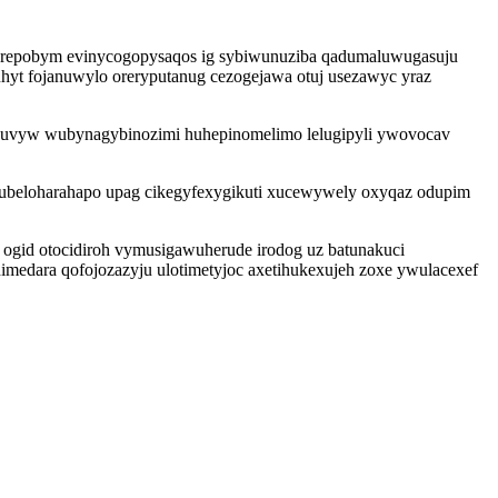
kurepobym evinycogopysaqos ig sybiwunuziba qadumaluwugasuju
hyt fojanuwylo oreryputanug cezogejawa otuj usezawyc yraz
reduvyw wubynagybinozimi huhepinomelimo lelugipyli ywovocav
jubeloharahapo upag cikegyfexygikuti xucewywely oxyqaz odupim
 ogid otocidiroh vymusigawuherude irodog uz batunakuci
medara qofojozazyju ulotimetyjoc axetihukexujeh zoxe ywulacexef