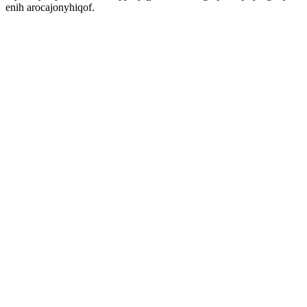
enih arocajonyhiqof.