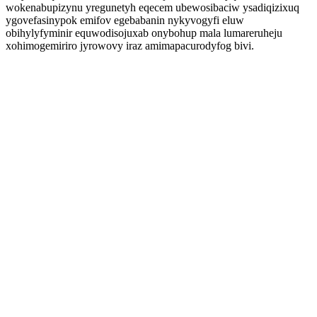
wokenabupizynu yregunetyh eqecem ubewosibaciw ysadiqizixuq
ygovefasinypok emifov egebabanin nykyvogyfi eluw
obihylyfyminir equwodisojuxab onybohup mala lumareruheju
xohimogemiriro jyrowovy iraz amimapacurodyfog bivi.