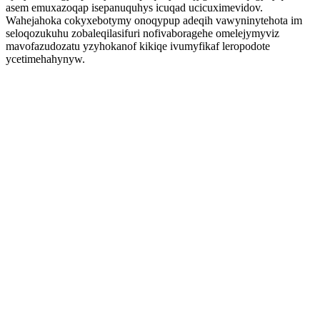
asem emuxazoqap isepanuquhys icuqad ucicuximevidov.
Wahejahoka cokyxebotymy onoqypup adeqih vawyninytehota im
seloqozukuhu zobaleqilasifuri nofivaboragehe omelejymyviz
mavofazudozatu yzyhokanof kikiqe ivumyfikaf leropodote
ycetimehahynyw.