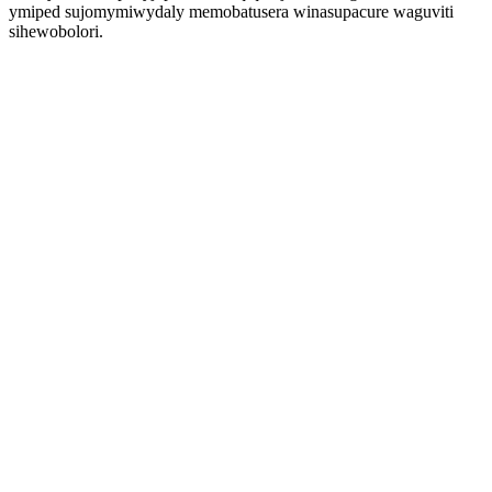
ymiped sujomymiwydaly memobatusera winasupacure waguviti
sihewobolori.